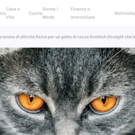
Casa e
Donna /
Finanza e
ico
Cucina
Notizie
Sa
Vita
Moda
Immobiliare
mma di attività fisica per un gatto di razza Scottish Straight che te