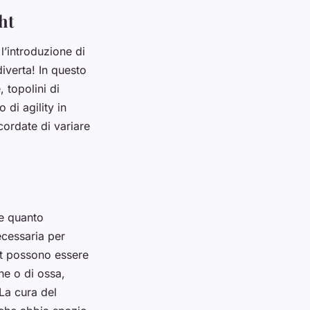
ht
 l’introduzione di
 diverta! In questo
 topolini di
di agility in
icordate di variare
te quanto
necessaria per
ght possono essere
ne o di ossa,
 La cura del