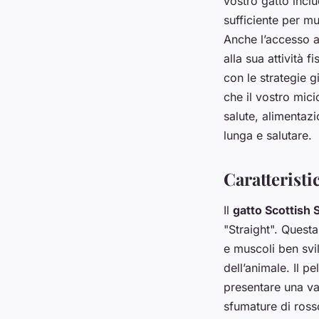
vostro gatto incl
sufficiente per m
Anche l’accesso a
alla sua attività f
con le strategie gi
che il vostro mici
salute, alimentazi
lunga e salutare.
Caratteristi
Il
gatto Scottish 
"Straight". Quest
e muscoli ben svil
dell’animale. Il p
presentare una va
sfumature di rosso