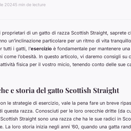
ile 2024
5 min de lecture
ti proprietari di un gatto di razza Scottish Straight, saprete 
nno un’inclinazione particolare per un ritmo di vita tranquillo
utti i gatti, l’
esercizio
è fondamentale per mantenere un
i come l’obesità. In questo articolo, vi daremo consigli su
tività fisica per il vostro micio, tenendo conto delle sue ca
che e storia del gatto Scottish Straight
con le strategie di esercizio, vale la pena fare un breve ripas
 di questa razza. Conosciuti per le loro orecchie dritte (da c
ti Scottish Straight sono una razza che ha le sue radici in S
. La loro storia inizia negli anni ’60, quando una gatta ran