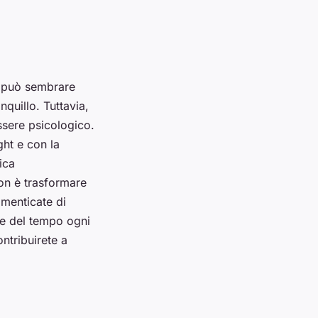
ht può sembrare
nquillo. Tuttavia,
essere psicologico.
ght e con la
ica
on è trasformare
imenticate di
are del tempo ogni
ntribuirete a