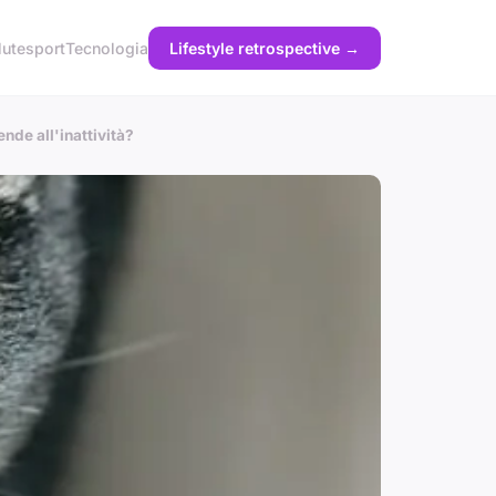
lute
sport
Tecnologia
Lifestyle retrospective →
nde all'inattività?