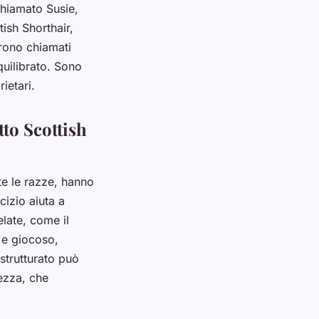
chiamato Susie,
tish Shorthair,
urono chiamati
quilibrato. Sono
ietari.
tto Scottish
te le razze, hanno
cizio aiuta a
elate, come il
o e giocoso,
strutturato può
ezza, che