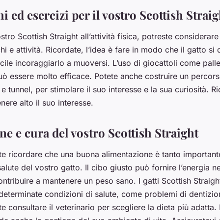
hi ed esercizi per il vostro Scottish Straig
stro Scottish Straight all’attività fisica, potreste considerare
chi e attività. Ricordate, l’idea è fare in modo che il gatto si
ile incoraggiarlo a muoversi. L’uso di giocattoli come palle,
uò essere molto efficace. Potete anche costruire un percorso 
e tunnel, per stimolare il suo interesse e la sua curiosità. R
nere alto il suo interesse.
e e cura del vostro Scottish Straight
nte ricordare che una buona alimentazione è tanto importan
 salute del vostro gatto. Il cibo giusto può fornire l’energia 
e contribuire a mantenere un peso sano. I gatti Scottish Strai
 determinate condizioni di salute, come problemi di dentizio
e consultare il veterinario per scegliere la dieta più adatta.