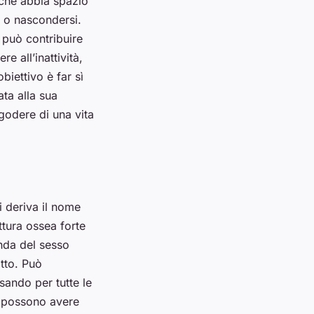
 che abbia spazio
i o nascondersi.
 può contribuire
e all’inattività,
obiettivo è far sì
ata alla sua
 godere di una vita
i deriva il nome
tura ossea forte
onda del sesso
atto. Può
sando per tutte le
ti possono avere