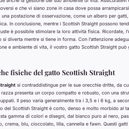
ude anche la gestione del suo ambiente di vita. Assicuratevi
uoversi e che vi siano zone in casa dove possa arrampicars
 una postazione di osservazione, come un albero per gatti,
isica. In conclusione, mentre i Scottish Straight possono tender
uste è possibile stimolare la loro attività fisica. Ricordate, l’
o si diverta mentre si tiene in forma. Con l’attenzione adegu
one e ambiente di vita, il vostro gatto Scottish Straight può
che fisiche del gatto Scottish Straight
Straight
si contraddistingue per le sue orecchie dritte, da cu
a razza presenta un corpo compatto e robusto, con una strut
uppati. Il peso varia generalmente tra i 3,5 e i 6 kg, a sec
elo del Scottish Straight è corto, denso e molto morbido al t
sta gamma di colori e disegni, dal bianco puro al nero, pas
, crema, blu, cioccolato, lilla, cannella e fawn. Questi gat