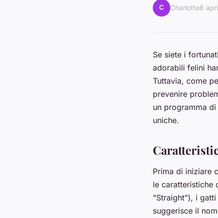
C
Charlotte
8 apr
Se siete i fortuna
adorabili felini ha
Tuttavia, come per t
prevenire problem
un programma di at
uniche.
Caratteristi
Prima di iniziare 
le caratteristiche
"Straight"), i gat
suggerisce il nome