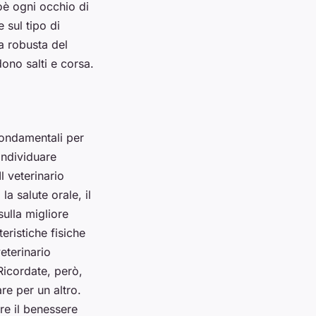
oè ogni occhio di
 sul tipo di
a robusta del
ono salti e corsa.
ondamentali per
individuare
l veterinario
a salute orale, il
sulla migliore
eristiche fisiche
veterinario
Ricordate, però,
re per un altro.
re il benessere