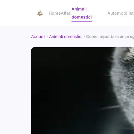
Animali
Home
Affari
Automobilist
domestici
Accueil
›
Animali domestici
›
Come impostare un progra