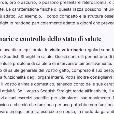
erde, oro o azzurro, o possono presentare l’eterocromia, ci
te. Le caratteristiche fisiche di questa razza possono influire
più adatto. Ad esempio, il corpo compatto e la struttura osse
raight lo rendono particolarmente adatto a giochi che preved
narie e controllo dello stato di salute
 e una dieta equilibrata, le
visite veterinarie
regolari sono f
o Scottish Straight in salute. Questi controlli permettono di 
tuali problemi di salute e di intervenire tempestivamente. I
to di salute generale del vostro gatto, compreso il suo peso, l
la funzionalità degli organi interni. Potrà inoltre consigliarvi 
 il vostro animale domestico, tenendo conto delle sue caratt
 attività. Se il vostro Scottish Straight tende all’inattività, il 
i alcuni esercizi specifici per stimolare il suo movimento. 
unico e che ciò che funziona per uno potrebbe non funziona
vare un equilibrio tra esercizio e riposo, in modo da garanti