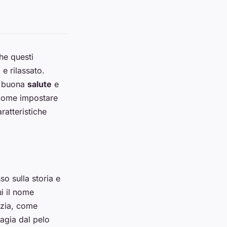
che questi
 e rilassato.
a buona
salute
e
 come impostare
ratteristiche
so sulla storia e
ui il nome
cozia, come
dagia dal pelo