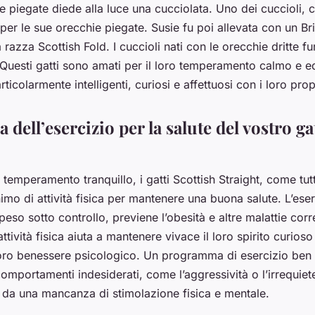
e piegate diede alla luce una cucciolata. Uno dei cuccioli, 
e per le sue orecchie piegate. Susie fu poi allevata con un Bri
 razza Scottish Fold. I cuccioli nati con le orecchie dritte f
. Questi gatti sono amati per il loro temperamento calmo e e
ticolarmente intelligenti, curiosi e affettuosi con i loro propr
 dell’esercizio per la salute del vostro ga
 temperamento tranquillo, i gatti Scottish Straight, come tut
mo di attività fisica per mantenere una buona salute. L’eser
peso sotto controllo, previene l’obesità e altre malattie corr
’attività fisica aiuta a mantenere vivace il loro spirito curios
oro benessere psicologico. Un programma di esercizio ben 
omportamenti indesiderati, come l’aggressività o l’irrequiet
da una mancanza di stimolazione fisica e mentale.