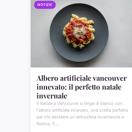
NOTIZIE
Albero artificiale vancouver
innevato: il perfetto natale
invernale
Il Natale a Vancouver si tinge di bianco con
l'albero artificiale innevato, una scelta perfetta
per chi desidera un'atmosfera incantevole e
festiva. C...