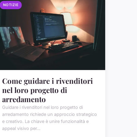
NOTIZIE
Come guidare i rivenditori
nel loro progetto di
arredamento
Guidare i rivenditori nel loro progetto di
arredamento richiede un approccio strategico
e creativo. La chiave è unire funzionalità e
appeal visivo per...