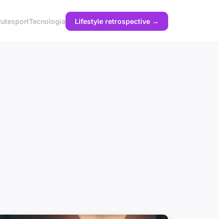
lute
sport
Tecnologia
Lifestyle retrospective →