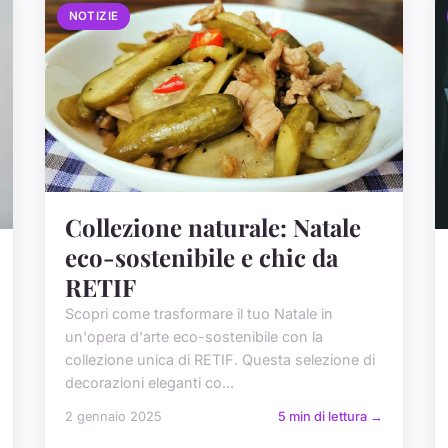
NOTIZIE
Collezione naturale: Natale
eco-sostenibile e chic da
RETIF
Scopri come trasformare il tuo Natale in
un'opera d'arte eco-sostenibile con la
collezione unica di RETIF. Questa selezione di
decorazioni eleganti co...
2 gennaio 2025
5 min di lettura →