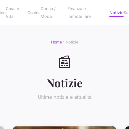
Casa e
Donna /
Finanza e
ico
Cucina
Notizie
Sa
Vita
Moda
Immobiliare
Home
› Notizie
📰
Notizie
Ultime notizie e attualità