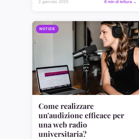
2 gennaio 2025
6 min di lettura →
NOTIZIE
Come realizzare
un'audizione efficace per
una web radio
universitaria?