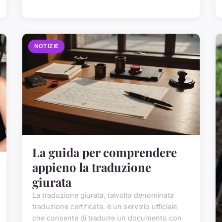
NOTIZIE
La guida per comprendere
appieno la traduzione
giurata
La traduzione giurata, talvolta denominata
traduzione certificata, è un servizio ufficiale
che consente di tradurre un documento con