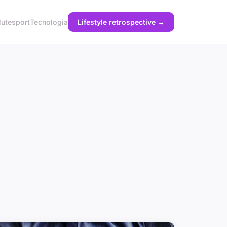
lute
sport
Tecnologia
Lifestyle retrospective →