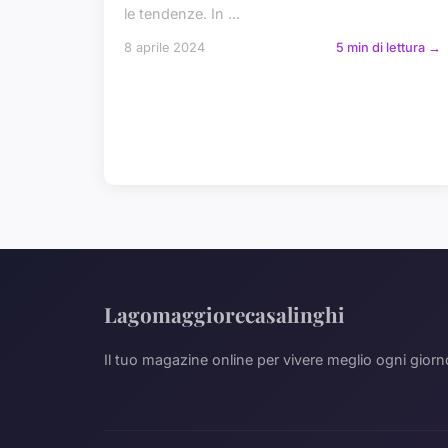
le tendenze. In ...
8 aprile 2024
5 min di lettura →
Lagomaggiorecasalinghi
Il tuo magazine online per vivere meglio ogni giorn