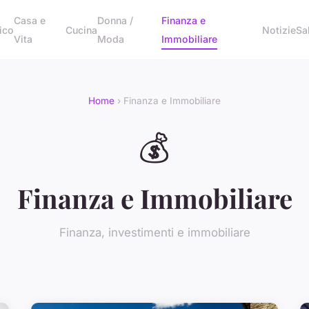
Casa e
Donna /
Finanza e
ico
Cucina
Notizie
Sa
Vita
Moda
Immobiliare
Home
› Finanza e Immobiliare
💰
Finanza e Immobiliare
Finanza, investimenti e immobiliare