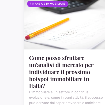
FINANZA E IMMOBILIARE
Come posso sfruttare
un'analisi di mercato per
individuare il prossimo
hotspot immobiliare in
Italia?
L'immobiliare è un settore in continua
evoluzione e, come in ogni attività, il successo
può derivare dal saper prevedere e anticipare