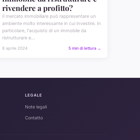
rivendere a profitto?
Il mercato immobiliare può rappresentare un
ambiente molto interessante in cui investire. In
particolare, l'acquisto di un immobile da
ristrutturare e...
8 aprile 2024
5 min di lettura →
LEGALE
Note legali
Contatto