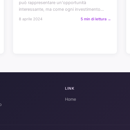
può rappresentare un'opportunità
interessante, ma come ogni investimento...
8 aprile 2024
5 min di lettura →
LINK
Home
o