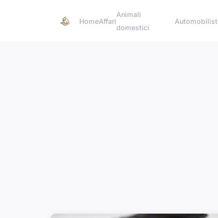
Animali
Home
Affari
Automobilist
domestici