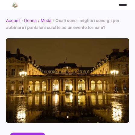
Accueil
›
Donna / Moda
›
Quali sono i migliori consigli per
abbinare i pantaloni culotte ad un evento formale?